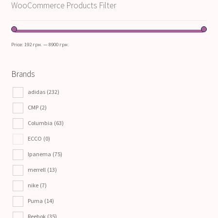
WooCommerce Products Filter
Price:
192 грн.
—
8900 грн.
Brands
adidas
(232)
CMP
(2)
Columbia
(63)
ECCO
(0)
Ipanema
(75)
merrell
(13)
nike
(7)
Puma
(14)
Reebok
(35)