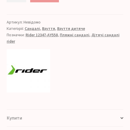
Style
II
Papete
Артикул:
Невідомо
Категорії:
Сандалі
,
Взуття
,
Взуття дитяче
Kid
Позначки:
Rider 12347-AY558
,
Пляжні сандалі
,
Дітячі сандалі
(Артикул
rider
12347-
BB996)
кількість
Купити