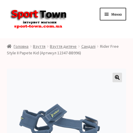
Перейти
Перейти
Меню
до
до
навігації
контенту
Розгор
Бренди
вкладе
Головна
Взуття
Взуття дитяче
Сандалі
Rider Free
меню
Розгор
Style II Papete Kid (Артикул 12347-BB996)
Чоловікам
вкладе
меню
Розгор
Жінкам
вкладе
меню
Розгор
Дітям
вкладе
меню
Контакти
SALE
Мій аккаунт