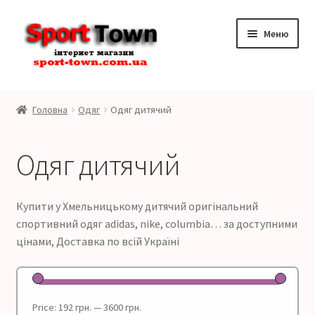
Перейти
Перейти
Меню
до
до
навігації
контенту
Розгор
Бренди
вкладе
Головна
Одяг
Одяг дитячий
меню
Розгор
Чоловікам
вкладе
Одяг дитячий
меню
Розгор
Жінкам
вкладе
меню
Розгор
Дітям
Купити у Хмельницькому дитячий оригінальний
вкладе
спортивний одяг adidas, nike, columbia… за доступними
меню
Розгор
Взуття дитяче
цінами, Доставка по всій Україні
вкладе
меню
Розгор
Одяг дитячий
вкладе
меню
Price:
192 грн.
—
3600 грн.
Контакти