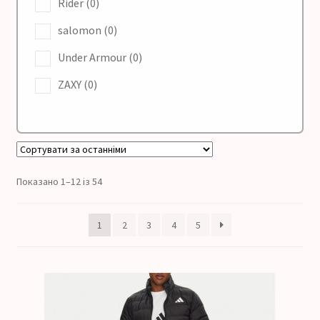
Rider
(0)
SALE
salomon
(0)
Мій аккаунт
Under Armour
(0)
ZAXY
(0)
Оформление заказа
Показано 1–12 із 54
1
2
3
4
5