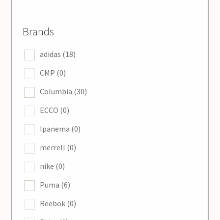
Куртки
Brands
Спортивні костюми
adidas
(18)
CMP
(0)
Шорти
Columbia
(30)
Штани
ECCO
(0)
Ipanema
(0)
Шапки кепки
merrell
(0)
Розгор
Жінкам
вкладе
nike
(0)
меню
Розгор
Дітям
Puma
(6)
вкладе
меню
Reebok
(0)
Контакти