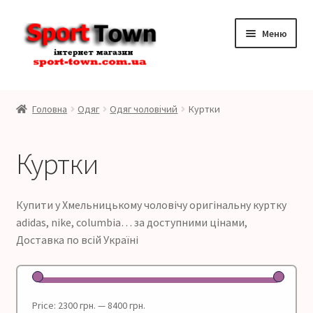
Перейти
Перейти
Меню
до
до
навігації
контенту
Розгор
Бренди
вкладе
Головна
Одяг
Одяг чоловічий
Куртки
меню
Розгор
Чоловікам
вкладе
Куртки
меню
Розгор
Чоловіче взуття
вкладе
меню
Розгор
Одяг Чоловічий
Купити у Хмельницькому чоловічу оригінальну куртку
вкладе
adidas, nike, columbia… за доступними цінами,
меню
Кофти
Доставка по всій Україні
Футболки
Price:
2300 грн.
—
8400 грн.
Рукавички