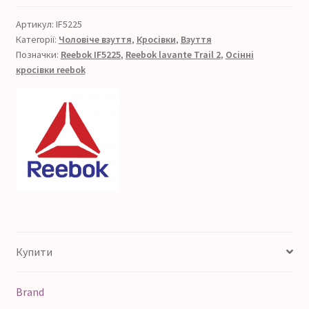
2
(Артикул
Артикул:
IF5225
Категорії:
Чоловіче взуття
,
Кросівки
,
Взуття
IF5225)
Позначки:
Reebok IF5225
,
Reebok lavante Trail 2
,
Осінні
кількість
кросівки reebok
Купити
Brand