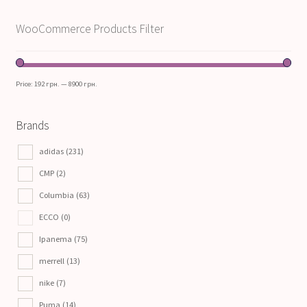
WooCommerce Products Filter
Price:
192 грн.
—
8900 грн.
Brands
adidas
(231)
CMP
(2)
Columbia
(63)
ECCO
(0)
Ipanema
(75)
merrell
(13)
nike
(7)
Puma
(14)