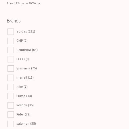
Price:
192 грн.
—
8900 грн.
Brands
adidas
(231)
CMP
(2)
Columbia
(63)
ECCO
(0)
Ipanema
(75)
merrell
(13)
nike
(7)
Puma
(14)
Reebok
(35)
Rider
(79)
salomon
(35)