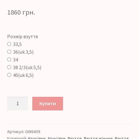
1860
грн.
Розмір взуття
33,5
36(uk 3,5)
34
38 2/3(uk 5,5)
40(uk 6,5)
adidas
Купити
Tensaur
Sport
2.0
C
Артикул:
GW6439
Категорій:
Кросівки
,
Кросівки
,
Взуття
,
Взуття жіноче
,
Взуття
(Артикул