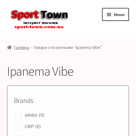
Перейти
Перейти
Меню
до
до
навігації
контенту
Розгор
Бренди
вкладе
Головна
Товари з позначками “Ipanema Vibe”
меню
Розгор
Чоловікам
вкладе
Ipanema Vibe
меню
Розгор
Жінкам
вкладе
меню
Розгор
Дітям
вкладе
Brands
меню
Контакти
adidas
(0)
SALE
CMP
(0)
Мій аккаунт